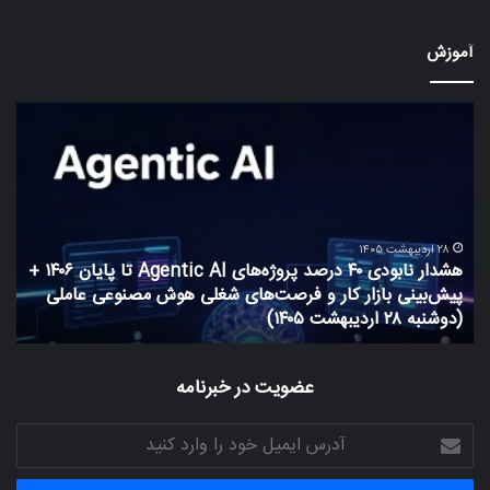
آموزش
هشدار
چطو
نابودی
از
۴۰
گوگ
درصد
ترن
پروژه‌های
برا
Agentic
سا
AI
های
۲۸ اردیبهشت ۱۴۰۵
هشدار نابودی ۴۰ درصد پروژه‌های Agentic AI تا پایان ۱۴۰۶ +
تا
فار
پیش‌بینی بازار کار و فرصت‌های شغلی هوش مصنوعی عاملی
پایان
زبا
(دوشنبه ۲۸ اردیبهشت ۱۴۰۵)
چ
۱۴۰۶
است
+
کنی
پیش‌بینی
عضویت در خبرنامه
بازار
کار
آدرس
و
ایمیل
فرصت‌های
خود
شغلی