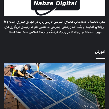
نبض دیجیتال جدیدترین مجله‌ی اینترنتی فارسی‌زبان در حوزه‌ی فناوری است و با
پروانه‌ی فعالیت پایگاه اطلاع‌رسانی اینترنتی به همین نام در زمینه‌ی فن‌آوری‌های
نوین اطلاعات و ارتباطات در وزارت فرهنگ و ارشاد اسلامی ثبت شده است.
آموزش
چگونه
چگو
پنل‌های
NS
خورشیدی
در
را
پلی
با
است
کمترین
۵
هزینه
را
نصب
برا
کنیم؟
حل
۳ شهریور ۱۴۰۳