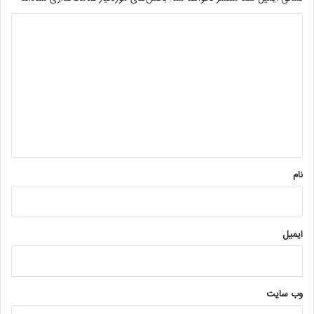
د
ی
د
گ
ا
ه
*
نام
ایمیل
وب‌ سایت