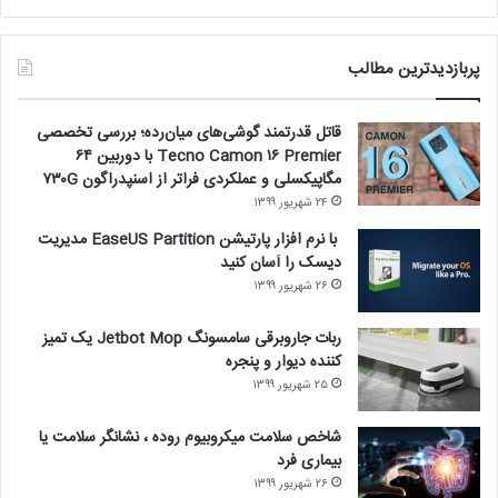
پربازدیدترین مطالب
قاتل قدرتمند گوشی‌های میان‌رده؛ بررسی تخصصی
Tecno Camon ۱۶ Premier با دوربین ۶۴
مگاپیکسلی و عملکردی فراتر از اسنپدراگون ۷۳۰G
۲۴ شهریور ۱۳۹۹
با نرم افزار پارتیشن EaseUS Partition مدیریت
دیسک را آسان کنید
۲۶ شهریور ۱۳۹۹
ربات جاروبرقی سامسونگ Jetbot Mop یک تمیز
کننده دیوار و پنجره
۲۵ شهریور ۱۳۹۹
شاخص سلامت میکروبیوم روده ، نشانگر سلامت یا
بیماری فرد
۲۶ شهریور ۱۳۹۹