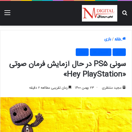
جستجو برای
منو
خانه
/
بازی
بازی
کنسول ها
ویژه
سونی PS۵ در حال آزمایش فرمان صوتی
«Hey PlayStation»
مجید منتظری
۲۳ بهمن ۱۴۰۰
زمان تقریبی مطالعه ۲ دقیقه