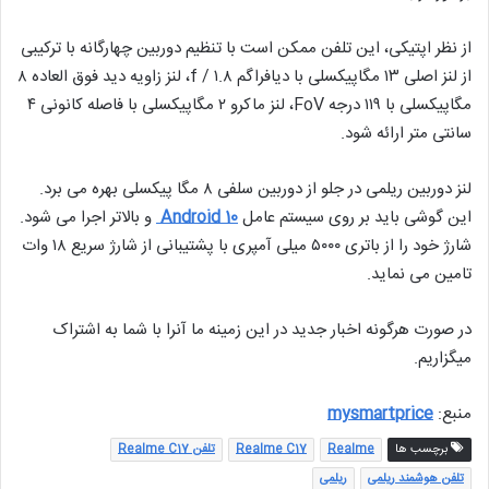
از نظر اپتیکی، این تلفن ممکن است با تنظیم دوربین چهارگانه با ترکیبی
از لنز اصلی ۱۳ مگاپیکسلی با دیافراگم f / ۱.۸، لنز زاویه دید فوق العاده ۸
مگاپیکسلی با ۱۱۹ درجه FoV، لنز ماکرو ۲ مگاپیکسلی با فاصله کانونی ۴
سانتی متر ارائه شود.
لنز دوربین ریلمی در جلو از دوربین سلفی ۸ مگا پیکسلی بهره می برد.
این گوشی باید بر روی سیستم عامل
Android 10
و بالاتر اجرا می شود.
شارژ خود را از باتری ۵۰۰۰ میلی آمپری با پشتیبانی از شارژ سریع ۱۸ وات
تامین می نماید.
در صورت هرگونه اخبار جدید در این زمینه ما آنرا با شما به اشتراک
میگزاریم.
منبع:
mysmartprice
برچسب ها
Realme
Realme C17
تلفن Realme C17
تلفن هوشمند ریلمی
ریلمی