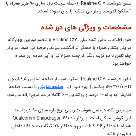
تلفن هوشمند Realme C17 از جمله سرعت تازه سازی ۹۰ هرتز همراه با
“عملکرد قدرتمند و طراحی شیک” را بیان نموده است.
مشخصات و ویژگی های درز شده
طبق اطلاعات فاش شده قبلی، Realme C17 با تنظیم دوربین چهارگانه
در پنل پشتی همراه با حسگر اثر انگشت فیزیکی عرضه می شود. در پانل
جلو تلفن با دو گزینه رنگی از جمله سبز لاکی و آبی سرمه ای همراه
خواهد بود.
تلفن هوشمند Realme C17 ممکن است از صفحه نمایش ۶.۵ اینچی
HD (۱۶۰۰*۷۲۰ پیکسل) بهره ببرد. این
صفحه نمایش
با نسبت صفحه
نمایش به بدنه ۹۰ درصد و روشنایی ۶۰۰ کاتدلا بر متر مربع ارائه می شود.
مهمترین نکته در تلفن هوشمند ریلمی نرخ تازه سازی ۹۰ هرتز است.
این گوشی ممکن است از پردازنده Qualcomm Snapdragon ۴۶۰
همراه با حداکثر ۶ گیگابایت رم و حداکثر ۱۲۸ گیگابایت حافظه داخلی
برخوردار باشد.