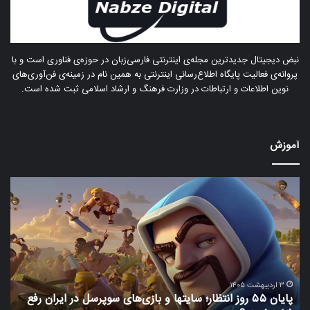
نبض دیجیتال جدیدترین مجله‌ی اینترنتی فارسی‌زبان در حوزه‌ی فناوری است و با
پروانه‌ی فعالیت پایگاه اطلاع‌رسانی اینترنتی به همین نام در زمینه‌ی فن‌آوری‌های
نوین اطلاعات و ارتباطات در وزارت فرهنگ و ارشاد اسلامی ثبت شده است.
آموزش
پایان
اگر
۵۵
بی
روز
از
انتظار؛
حد
سایتها
کاف
و
مص
بازی‌های
کنی
سوپرسل
چه
۳ اردیبهشت ۱۴۰۵
پایان ۵۵ روز انتظار؛ سایتها و بازی‌های سوپرسل در ایران رفع
ا
در
می‌