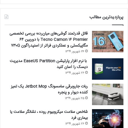
پربازدیدترین مطالب
قاتل قدرتمند گوشی‌های میان‌رده؛ بررسی تخصصی
Tecno Camon ۱۶ Premier با دوربین ۶۴
مگاپیکسلی و عملکردی فراتر از اسنپدراگون ۷۳۰G
۲۴ شهریور ۱۳۹۹
با نرم افزار پارتیشن EaseUS Partition مدیریت
دیسک را آسان کنید
۲۶ شهریور ۱۳۹۹
ربات جاروبرقی سامسونگ Jetbot Mop یک تمیز
کننده دیوار و پنجره
۲۵ شهریور ۱۳۹۹
شاخص سلامت میکروبیوم روده ، نشانگر سلامت یا
بیماری فرد
۲۶ شهریور ۱۳۹۹