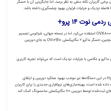
 برخی کاربران نکته منفی به نظر برسد، اما جایگزینی آن با حسگر
 نوت ۱۴ پرو+
نسخه چینی ردمی نوت ۱۴ پرو+ از حسگر ۵۰ مگاپیکسلی OVX8000 استفاده می‌کرد، اما در نسخه جهانی، شیائومی تصمیم
گرفته از حسگر سامسونگ ISOCELL HP3 بهره ببرد. همچنین، حسگر ماکرو ۲ مگاپیکسلی OV02B10 به جای دوربین
ی ماکرو و عکاسی با جزئیات نزدیک است که می‌تواند تجربه کاربری
در این میان، انتظار می‌رود که استفاده از نرم‌افزار HyperOS در این دستگاه‌ها نیز موجب بهبود عملکرد دوربین و ارتقای
سط شیائومی توسعه داده شده است، بهینه‌سازی‌های نرم‌افزاری جدیدی را برای کاربران
ربین ۲۰۰ مگاپیکسلی سامسونگ کمک کند.