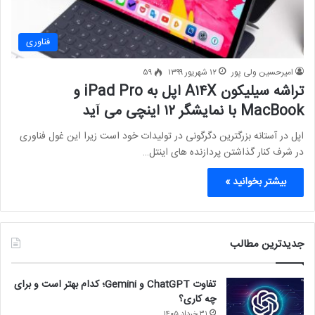
فناوری
امیرحسین ولی پور
۱۲ شهریور ۱۳۹۹
۵۹
تراشه سیلیکون A۱۴X اپل به iPad Pro و
MacBook با نمایشگر ۱۲ اینچی می آید
اپل در آستانه بزرگترین دگرگونی در تولیدات خود است زیرا این غول فناوری
در شرف کنار گذاشتن پردازنده های اینتل…
بیشتر بخوانید »
جدیدترین مطالب
تفاوت ChatGPT و Gemini؛ کدام بهتر است و برای
چه کاری؟
۳۱ خرداد ۱۴۰۵