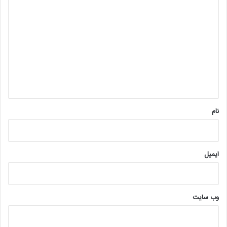
د
ی
د
گ
ا
ه
*
نام
ایمیل
وب‌ سایت