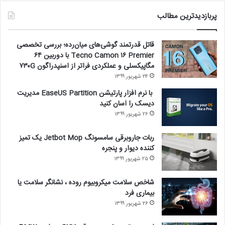
پربازدیدترین مطالب
قاتل قدرتمند گوشی‌های میان‌رده؛ بررسی تخصصی
Tecno Camon ۱۶ Premier با دوربین ۶۴
مگاپیکسلی و عملکردی فراتر از اسنپدراگون ۷۳۰G
۲۴ شهریور ۱۳۹۹
با نرم افزار پارتیشن EaseUS Partition مدیریت
دیسک را آسان کنید
۲۶ شهریور ۱۳۹۹
ربات جاروبرقی سامسونگ Jetbot Mop یک تمیز
کننده دیوار و پنجره
۲۵ شهریور ۱۳۹۹
شاخص سلامت میکروبیوم روده ، نشانگر سلامت یا
بیماری فرد
۲۶ شهریور ۱۳۹۹