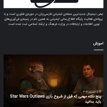
نبض دیجیتال جدیدترین مجله‌ی اینترنتی فارسی‌زبان در حوزه‌ی فناوری است و با
پروانه‌ی فعالیت پایگاه اطلاع‌رسانی اینترنتی به همین نام در زمینه‌ی فن‌آوری‌های
نوین اطلاعات و ارتباطات در وزارت فرهنگ و ارشاد اسلامی ثبت شده است.
آموزش
پنج
درآ
نکته
دلا
مهمی
با
که
هو
قبل
مصن
از
۱۰
شروع
رو
بازی
واق
۵ شهریور ۱۴۰۳
پنج نکته مهمی که قبل از شروع بازی Star Wars Outlaws
Star
کس
باید بدانید
GPT
Wars
پول
Outlaws
از