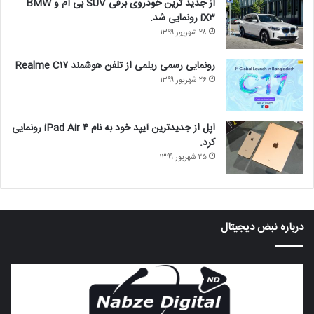
از جدید ترین خودروی برقی SUV بی ام و BMW
iX۳ رونمایی شد.
۲۸ شهریور ۱۳۹۹
رونمایی رسمی ریلمی از تلفن هوشمند Realme C۱۷
۲۶ شهریور ۱۳۹۹
اپل از جدیدترین آیپد خود به نام iPad Air ۴ رونمایی
کرد.
۲۵ شهریور ۱۳۹۹
درباره‌ نبض دیجیتال