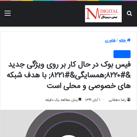
جستجو برای
منو
خانه
/
فناوری
فناوری
فیس بوک در حال کار بر روی ویژگی جدید
&#۸۲۲۰;همسایگی&#۸۲۲۱; با هدف شبکه
های خصوصی و محلی است
رضا دهقانی
۱ آبان ۱۳۹۹
زمان مطالعه یک دقیقه